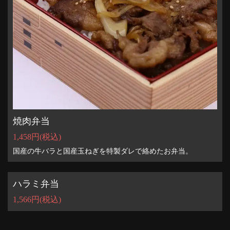
この店舗情報をシェアする
焼肉弁当
1,458円
(税込)
テイクアウト | 焼肉力 相生店
国産の牛バラと国産玉ねぎを特製ダレで絡めたお弁当。
兵庫県たつの市揖保川町大門２７４－１６
https://yakinikurikiaioi.owst.jp/takeouts
ハラミ弁当
お店情報をコピー
1,566円
(税込)